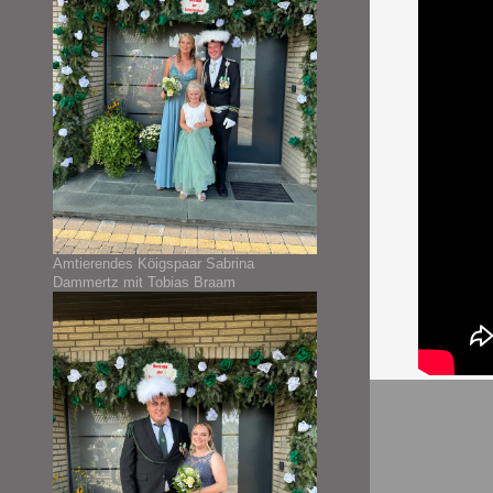
Amtierendes Köigspaar Sabrina
Dammertz mit Tobias Braam